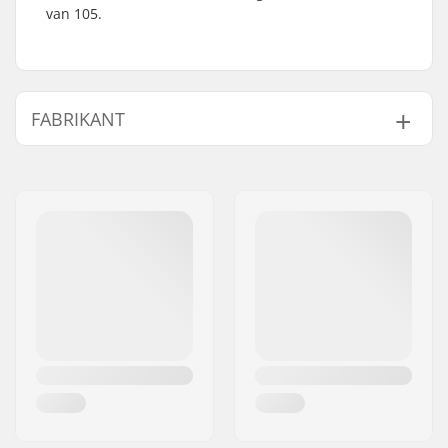
van 105.
FABRIKANT
Naam:
Salomon SAS
Adres:
14 chemin des Croiselets
Postcode:
74370
Woonplaats:
Epagny Metz-Tessy
Land:
Frankrijk