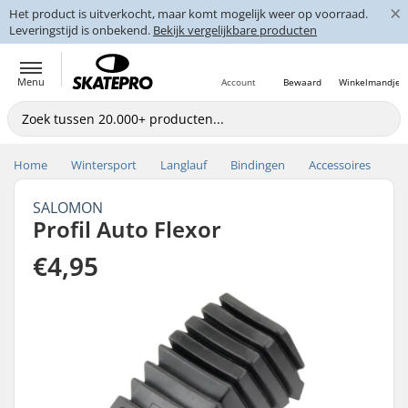
×
Het product is uitverkocht, maar komt mogelijk weer op voorraad.
Leveringstijd is onbekend.
Bekijk vergelijkbare producten
Menu
Account
Bewaard
Winkelmandje
Home
Wintersport
Langlauf
Bindingen
Accessoires
SALOMON
Profil Auto Flexor
€4,95