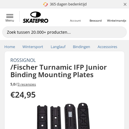
×
365 dagen bedenktijd
4.8 van 5
Menu
Account
Bewaard
Winkelmandje
Home
Wintersport
Langlauf
Bindingen
Accessoires
ROSSIGNOL
/Fischer Turnamic IFP Junior
Binding Mounting Plates
5,0
//
3 recensies
€24,95