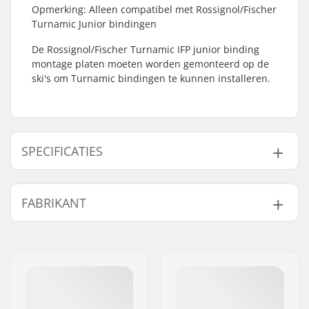
Opmerking: Alleen compatibel met Rossignol/Fischer
Turnamic Junior bindingen
De Rossignol/Fischer Turnamic IFP junior binding
montage platen moeten worden gemonteerd op de
ski's om Turnamic bindingen te kunnen installeren.
SPECIFICATIES
Compatibel
IFP Junior Turnamic
FABRIKANT
Bindingen voor
Platen:
Naam:
SKIS ROSSIGNOL SAS
Adres:
98 rue Louis Barran
Postcode:
38430
Woonplaats:
Saint-Jean de Moirans