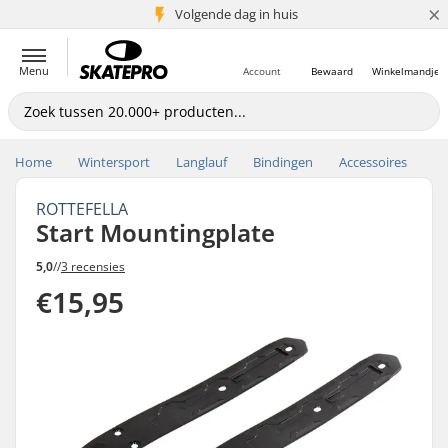
×
Volgende dag in huis
5+ mln. klanten
Menu
Account
Bewaard
Winkelmandje
Home
Wintersport
Langlauf
Bindingen
Accessoires
ROTTEFELLA
Start Mountingplate
5,0
//
3 recensies
€15,95