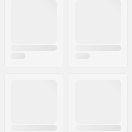
Postcode:
3414
Woonplaats:
Lierstranda
Land:
Noorwegen