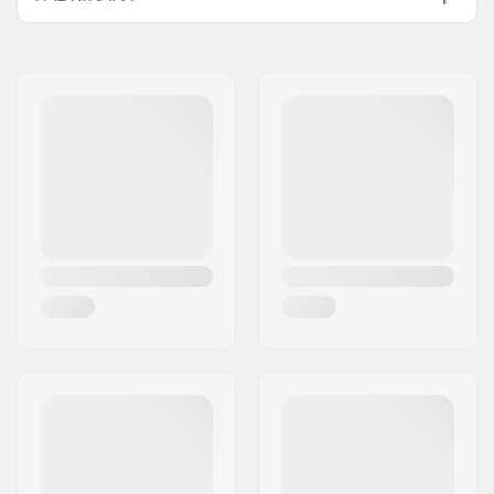
Naam:
Rottefella AS
Adres:
Ringeriksveien 70
Postcode:
3414
Gaat samen met
Woonplaats:
Lierstranda
Land:
Noorwegen