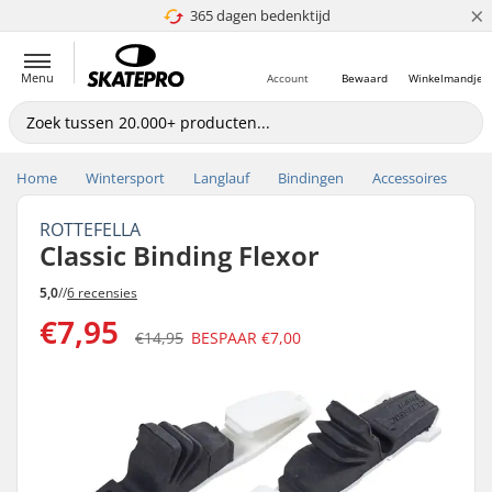
×
365 dagen bedenktijd
4.8 van 5
Menu
Account
Bewaard
Winkelmandje
Home
Wintersport
Langlauf
Bindingen
Accessoires
ROTTEFELLA
Classic Binding Flexor
5,0
//
6 recensies
€7,95
€14,95
BESPAAR
€7,00