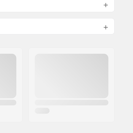
530g
No Plate Needed