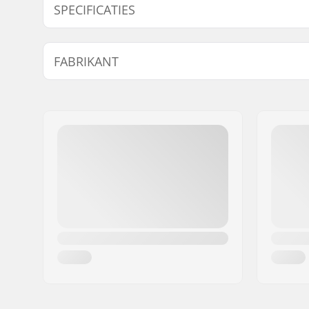
SPECIFICATIES
Ski Type:
Backcount
FABRIKANT
Breedte:
68mm
Compatibel boots:
Rottefella
Naam:
Fischer Sports GmbH
Adres:
Fischerstraße 8
Postcode:
4910
Woonplaats:
Ried im Innkreis
Land:
Oostenrijk