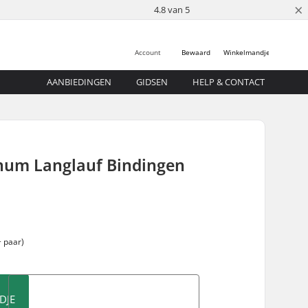
×
4.8 van 5
Account
Bewaard
Winkelmandje
AANBIEDINGEN
GIDSEN
HELP & CONTACT
um Langlauf Bindingen
 paar)
DJE