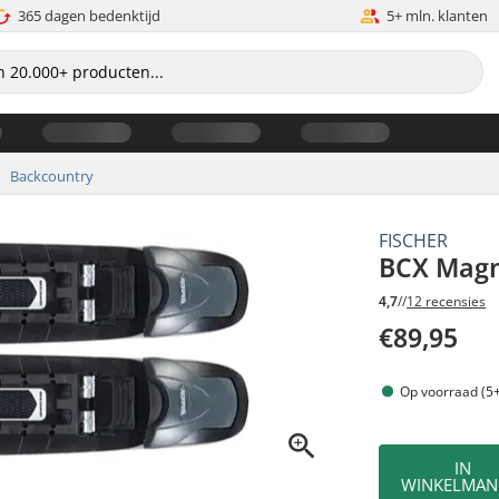
365 dagen bedenktijd
5+ mln. klanten
Backcountry
FISCHER
BCX Magn
4,7
//
12 recensies
€89,95
Op voorraad (5+
IN
WINKELMAN