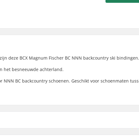
 zijn deze BCX Magnum Fischer BC NNN backcountry ski bindingen
 in het besneeuwde achterland.
voor NNN BC backcountry schoenen. Geschikt voor schoenmaten tus
gnum Langlauf Bindingen: