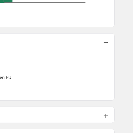
.
sen EU