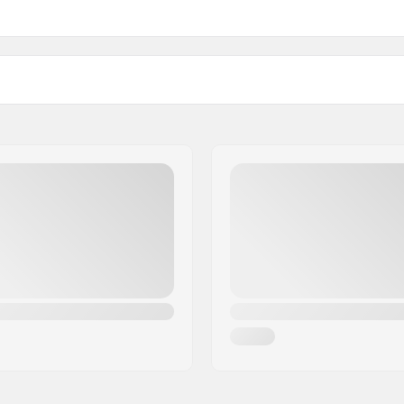
Passende onderdelen
ry
Gewicht - pr. paar:
Montageplaten Voor Deze
 BC
Bindingen: