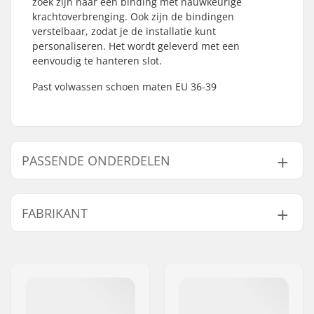
zoek zijn naar een binding met nauwkeurige
krachtoverbrenging. Ook zijn de bindingen
verstelbaar, zodat je de installatie kunt
personaliseren. Het wordt geleverd met een
eenvoudig te hanteren slot.
Past volwassen schoen maten EU 36-39
PASSENDE ONDERDELEN
Vind producten die samen gaan met Rottefella
Xcelerator Junior Skate Ski Bindingen:
FABRIKANT
Naam:
Rottefella AS
Passende onderdelen
Adres:
Ringeriksveien 70
Postcode:
3414
Woonplaats:
Lierstranda