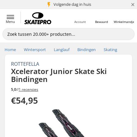
×
Volgende dag in huis
5+ mln. klanten
Menu
Account
Bewaard
Winkelmandje
Home
Wintersport
Langlauf
Bindingen
Skating
ROTTEFELLA
Xcelerator Junior Skate Ski
Bindingen
5,0
//
1 recensies
€54,95