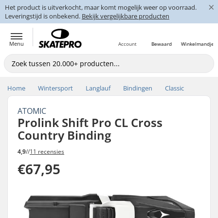
×
Het product is uitverkocht, maar komt mogelijk weer op voorraad.
Leveringstijd is onbekend.
Bekijk vergelijkbare producten
Menu
Account
Bewaard
Winkelmandje
Home
Wintersport
Langlauf
Bindingen
Classic
ATOMIC
Prolink Shift Pro CL Cross
Country Binding
4,9
//
11 recensies
€67,95