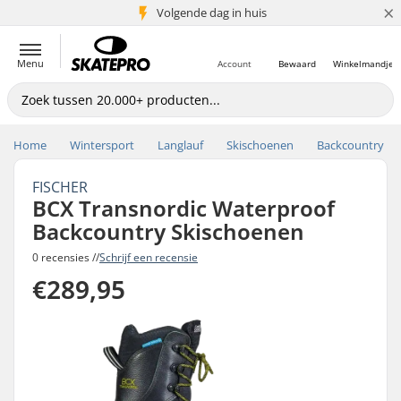
×
Volgende dag in huis
5+ mln. klanten
Menu
Account
Bewaard
Winkelmandje
Home
Wintersport
Langlauf
Skischoenen
Backcountry
FISCHER
BCX Transnordic Waterproof
Backcountry Skischoenen
0 recensies //
Schrijf een recensie
€289,95