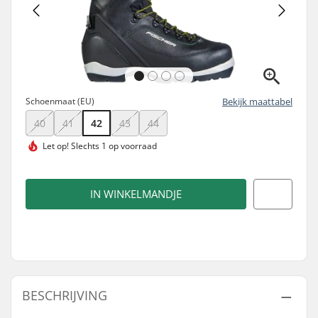
Schoenmaat (EU)
Bekijk maattabel
40
41
42
43
44
Let op!
Slechts 1 op voorraad
IN WINKELMANDJE
BESCHRIJVING