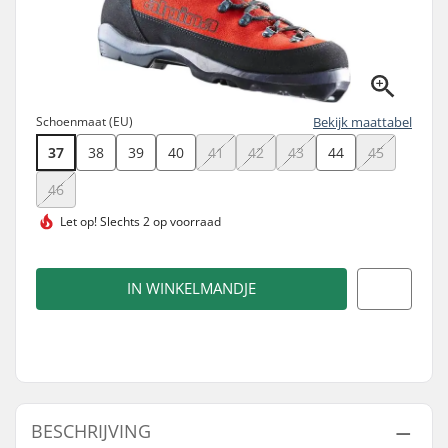
Schoenmaat (EU)
Bekijk maattabel
37
38
39
40
41
42
43
44
45
46
Let op!
Slechts 2 op voorraad
IN WINKELMANDJE
BESCHRIJVING