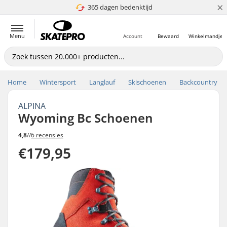
×
365 dagen bedenktijd
4.8 van 5
Menu
Account
Bewaard
Winkelmandje
Home
Wintersport
Langlauf
Skischoenen
Backcountry
ALPINA
Wyoming Bc Schoenen
4,8
//
6 recensies
€179,95