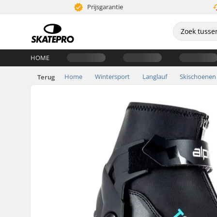
Prijsgarantie
HOME
Home
Wintersport
Langlauf
Skischoenen
Terug