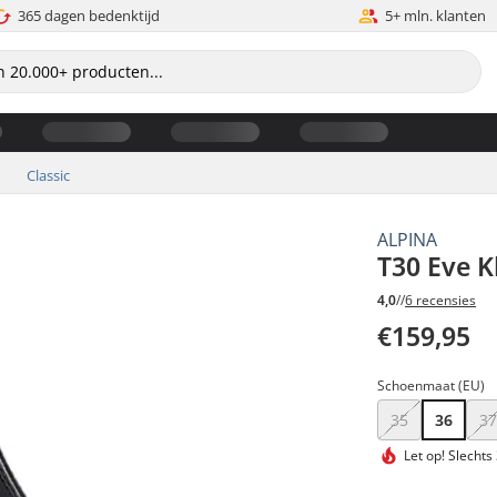
365 dagen bedenktijd
5+ mln. klanten
Classic
ALPINA
T30 Eve 
4,0
//
6 recensies
€159,95
Schoenmaat (EU)
35
36
3
Let op!
Slechts