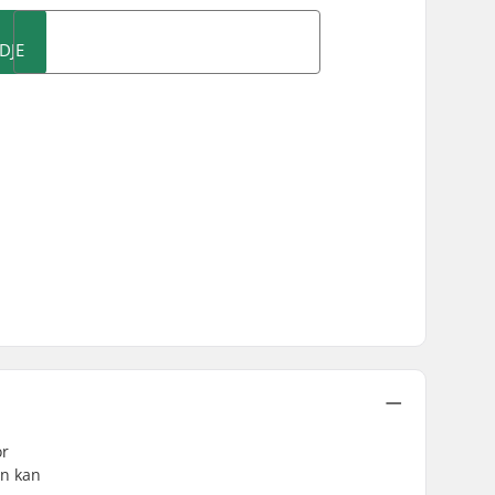
DJE
or
en kan