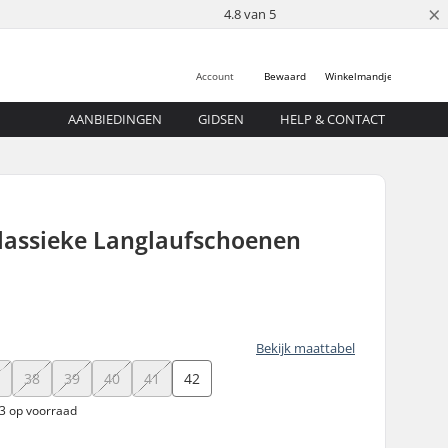
×
4.8 van 5
Account
Bewaard
Winkelmandje
AANBIEDINGEN
GIDSEN
HELP & CONTACT
Klassieke Langlaufschoenen
Bekijk maattabel
7
38
39
40
41
42
 3 op voorraad