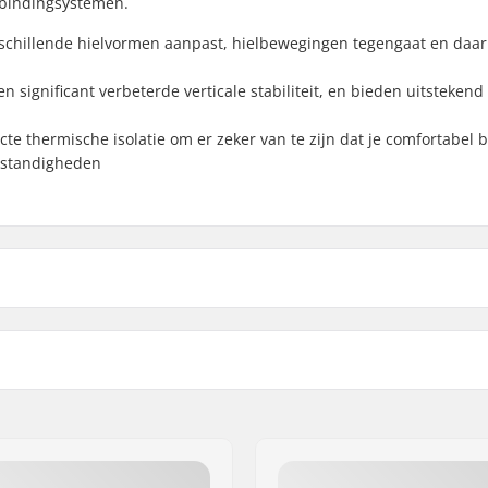
 bindingsystemen.
rschillende hielvormen aanpast, hielbewegingen tegengaat en daa
 significant verbeterde verticale stabiliteit, en bieden uitstekend
te thermische isolatie om er zeker van te zijn dat je comfortabel bli
mstandigheden
omic footbed
, Thinsulate
Ski Type:
,
Turnamic
,
Prolink
Geslacht: