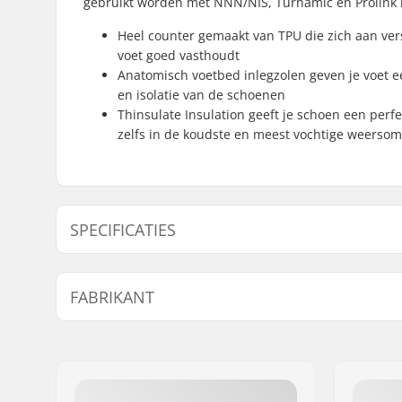
gebruikt worden met NNN/NIS, Turnamic en Prolink
Heel counter gemaakt van TPU die zich aan ve
voet goed vasthoudt
Anatomisch voetbed inlegzolen geven je voet een
en isolatie van de schoenen
Thinsulate Insulation geeft je schoen een perfec
zelfs in de koudste en meest vochtige weerso
SPECIFICATIES
Extra Kenmerken:
TPU
,
Anat
FABRIKANT
Compatibel Binding Systeem:
NNN/NIS
Naam:
Alpina Tovana obutve d.o.o
Adres:
Strojarska ulica 2
Postcode:
4226