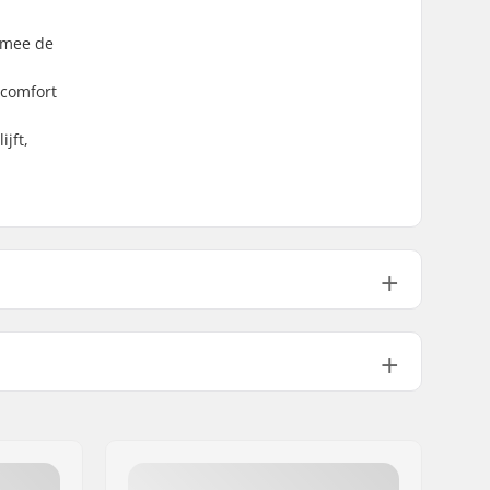
rmee de
 comfort
jft,
Classic
Dames