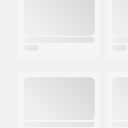
Woonplaats:
Ziri
Land:
Slovenië