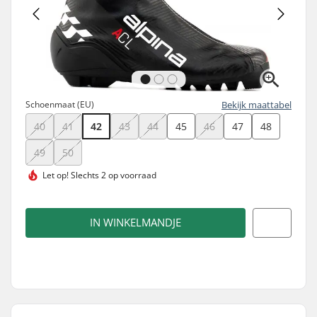
Schoenmaat (EU)
Bekijk maattabel
40
41
42
43
44
45
46
47
48
49
50
Let op!
Slechts 2 op voorraad
IN WINKELMANDJE