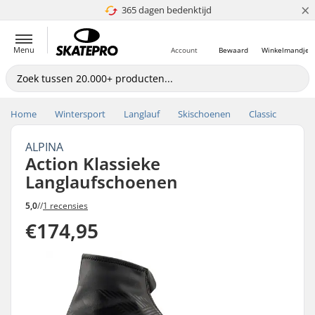
×
365 dagen bedenktijd
4.8 van 5
Menu
Account
Bewaard
Winkelmandje
Home
Wintersport
Langlauf
Skischoenen
Classic
ALPINA
Action Klassieke
Langlaufschoenen
5,0
//
1 recensies
€174,95