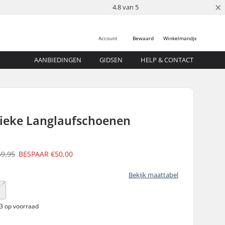
×
4.8 van 5
Account
Bewaard
Winkelmandje
AANBIEDINGEN
GIDSEN
HELP & CONTACT
sieke Langlaufschoenen
49,95
BESPAAR
€50,00
Bekijk maattabel
8
 3 op voorraad