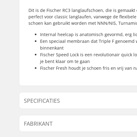
Dit is de Fischer RC3 langlaufschoen, die is gemaa
perfect voor classic langlaufen, vanwege de flexibel
schoen kan gebruikt worden met NNN/NIS, Turnamic
Internal heelcap is anatomisch gevormd, erg l
Een speciaal membraan dat Triple F genoemd w
binnenkant
Fischer Speed Lock is een revolutionair quick lo
je bent klaar om te gaan
Fischer Fresh houdt je schoen fris en vrij van n
SPECIFICATIES
Extra Kenmerken:
Internal 
FABRIKANT
Membran
Fischer F