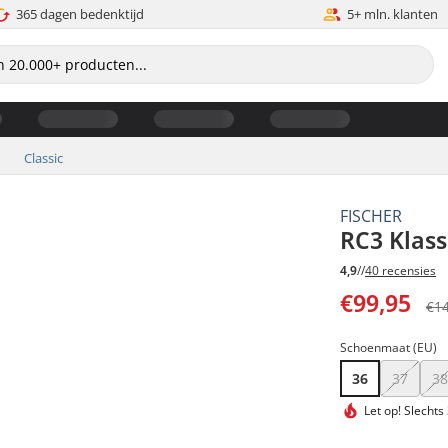
365 dagen bedenktijd
5+ mln. klanten
Classic
FISCHER
RC3 Klas
4,9
//
40 recensies
€99,95
€1
Schoenmaat (EU)
36
37
3
Let op!
Slechts