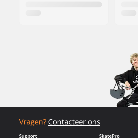
Vragen?
Contacteer ons
Support
SkatePro