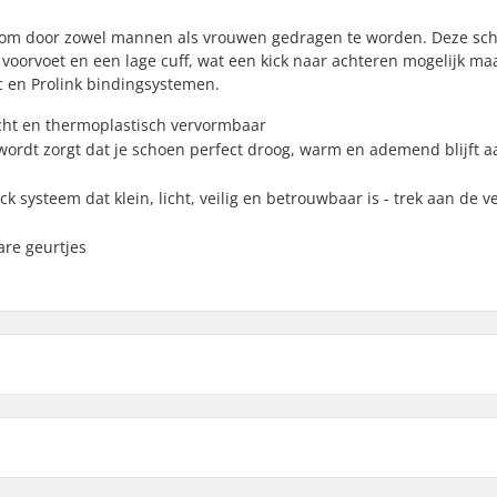
kt om door zowel mannen als vrouwen gedragen te worden. Deze sch
e voorvoet en een lage cuff, wat een kick naar achteren mogelijk ma
 en Prolink bindingsystemen.
icht en thermoplastisch vervormbaar
ordt zorgt dat je schoen perfect droog, warm en ademend blijft a
ck systeem dat klein, licht, veilig en betrouwbaar is - trek aan de v
are geurtjes
Molded Heel Cap,
Triple F
Compatibel Binding Syst
e
, Fischer Speed Lock,
Ski Type:
resh
Geslacht: