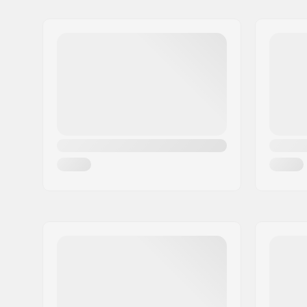
Naam:
Fischer Sports GmbH
Adres:
Fischerstraße 8
Postcode:
4910
Woonplaats:
Ried im Innkreis
Land:
Oostenrijk