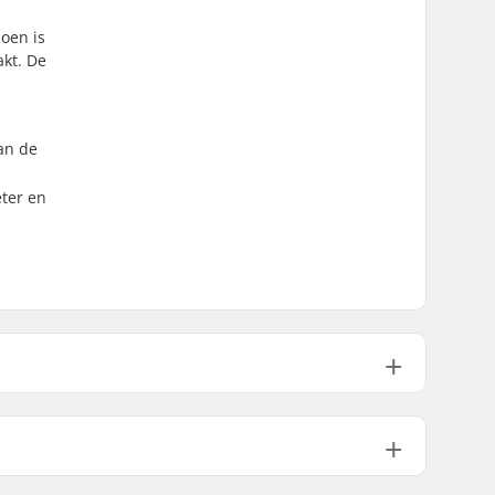
oen is
akt. De
an de
eter en
eem:
NNN/NIS
,
Turnamic
,
Prolink
Classic
Heren, Dames, Unisex