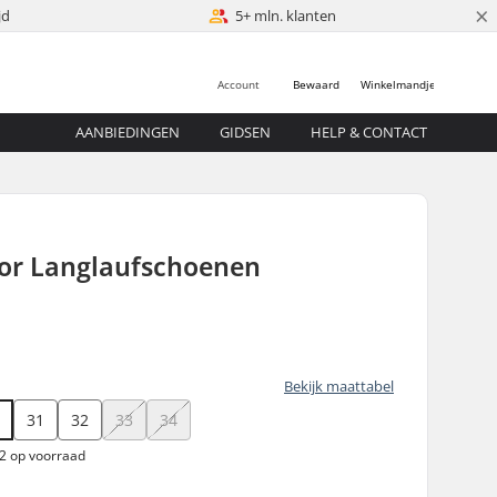
×
jd
5+ mln. klanten
Account
Bewaard
Winkelmandje
AANBIEDINGEN
GIDSEN
HELP & CONTACT
ior Langlaufschoenen
Bekijk maattabel
0
31
32
33
34
 2 op voorraad