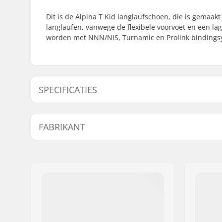
Dit is de Alpina T Kid langlaufschoen, die is gemaak
langlaufen, vanwege de flexibele voorvoet en een lag
worden met NNN/NIS, Turnamic en Prolink bindings
SPECIFICATIES
Compatibel Binding Systeem:
NNN/NIS
FABRIKANT
Ski Type:
Classic
Naam:
Alpina Tovana obutve d.o.o
Adres:
Strojarska ulica 2
Postcode:
4226
Woonplaats:
Ziri
Land:
Slovenië