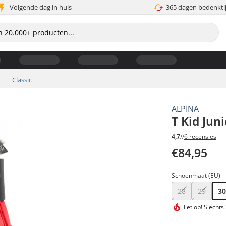
Volgende dag in huis
365 dagen bedenkti
Classic
ALPINA
T Kid Jun
4,7
//
6 recensies
€84,95
Schoenmaat (EU)
28
29
3
Let op!
Slechts