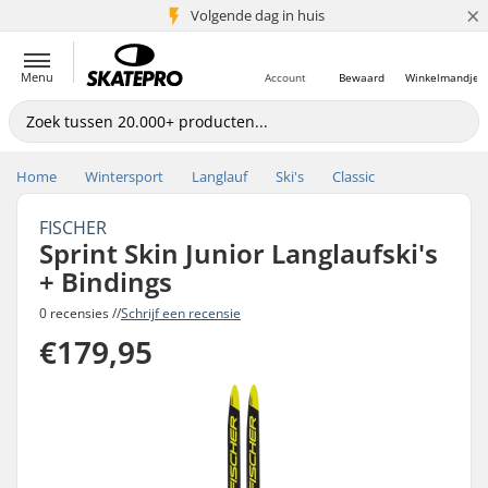
×
Volgende dag in huis
5+ mln. klanten
Menu
Account
Bewaard
Winkelmandje
Home
Wintersport
Langlauf
Ski's
Classic
FISCHER
Sprint Skin Junior Langlaufski's
+ Bindings
0 recensies //
Schrijf een recensie
€179,95