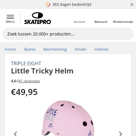
×
365 dagen bedenktijd
4.8 van 5
Menu
Account
Bewaard
Winkelmandje
Home
Skates
Bescherming
Kinder
Helmen
TRIPLE EIGHT
Little Tricky Helm
4,6
//
41 recensies
€49,95