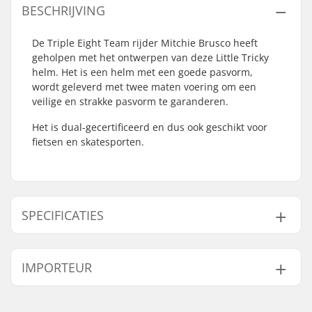
BESCHRIJVING
De Triple Eight Team rijder Mitchie Brusco heeft
geholpen met het ontwerpen van deze Little Tricky
helm. Het is een helm met een goede pasvorm,
wordt geleverd met twee maten voering om een
veilige en strakke pasvorm te garanderen.
Het is dual-gecertificeerd en dus ook geschikt voor
fietsen en skatesporten.
SPECIFICATIES
Binnen afmeting:
50cm, 51cm, 52cm,
IMPORTEUR
53cm, 54cm, 55cm,
56cm
Naam:
Centrano ApS
In maat verstelbaar:
Niet