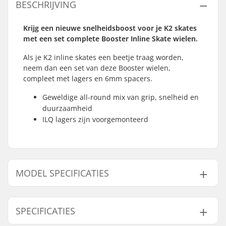
BESCHRIJVING
Krijg een nieuwe snelheidsboost voor je K2 skates
met een set complete Booster Inline Skate wielen.
Als je K2 inline skates een beetje traag worden,
neem dan een set van deze Booster wielen,
compleet met lagers en 6mm spacers.
Geweldige all-round mix van grip, snelheid en
duurzaamheid
ILQ lagers zijn voorgemonteerd
MODEL SPECIFICATIES
Model
Wieldiameter
Wielhardheid
Lagerpreci
SPECIFICATIES
72mm - 80A
72mm
80A
ILQ-5