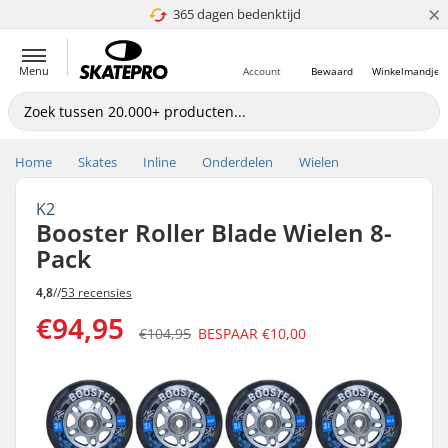
×
365 dagen bedenktijd
4.8 van 5
Menu
Account
Bewaard
Winkelmandje
Home
Skates
Inline
Onderdelen
Wielen
K2
Booster Roller Blade Wielen 8-
Pack
4,8
//
53 recensies
€94,95
€104,95
BESPAAR
€10,00