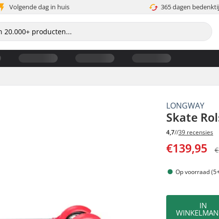
Volgende dag in huis
365 dagen bedenkti
LONGWAY
Skate Rol
4,7
//
39 recensies
€139,95
€
Op voorraad (5+
IN
WINKELMAN