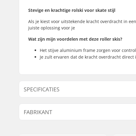
Stevige en krachtige rolski voor skate stijl
Als je kiest voor uitstekende kracht overdracht in een
juiste oplossing voor je
Wat zijn mijn voordelen met deze roller skis?
Het stijve aluminium frame zorgen voor contro
Je zult ervaren dat de kracht overdracht direc
SPECIFICATIES
Langlauf Ski Type:
Skate
FABRIKANT
Compatibel Binding Systeem:
NNN/NIS
Prolink
Naam:
Centrano ApS
Wielbasis:
600 mm
Adres:
Omega 6