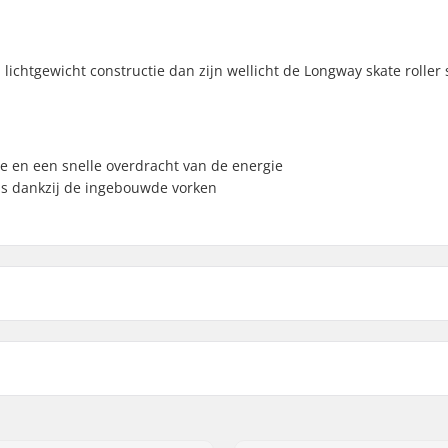
 lichtgewicht constructie dan zijn wellicht de Longway skate roller 
le en een snelle overdracht van de energie
t is dankzij de ingebouwde vorken
Wielmateriaal:
,
Turnamic
,
SNS Skate
,
Voorvork Type:
Voorvork Materiaal:
Wieldiameter: