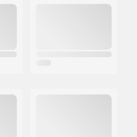
Geen Voorgemonteerde Plate
24mm
Standaard (2)
Freewheel-lager
Inclusief
Niet inbegrepen
Gedeeltelijk gemonteerd