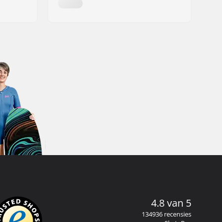
4.8 van 5
134936 recensies