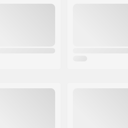
Plaat Voorgemonteerd:
grepen
Wielbreedte:
Wiel snelheid:
Lager Functie:
Spatborden:
Rem Type:
m
Montage: