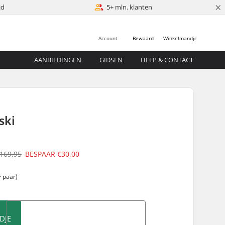
×
jd
5+ mln. klanten
Account
Bewaard
Winkelmandje
AANBIEDINGEN
GIDSEN
HELP & CONTACT
ski
169,95
BESPAAR
€30,00
 paar)
DJE