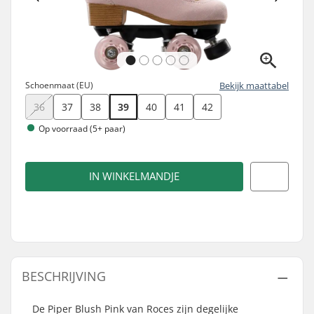
Schoenmaat (EU)
Bekijk maattabel
36
37
38
39
40
41
42
Op voorraad (5+ paar)
IN WINKELMANDJE
BESCHRIJVING
De Piper Blush Pink van Roces zijn degelijke