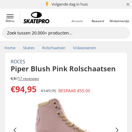
×
Volgende dag in huis
5+ mln. klanten
Menu
Account
Bewaard
Winkelmandje
Home
Skates
Rolschaatsen
Volwassenen
ROCES
Piper Blush Pink Rolschaatsen
4,9
//
17 recensies
€94,95
€149,95
BESPAAR
€55,00