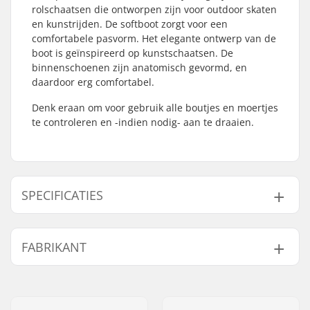
rolschaatsen die ontworpen zijn voor outdoor skaten
en kunstrijden. De softboot zorgt voor een
comfortabele pasvorm. Het elegante ontwerp van de
boot is geïnspireerd op kunstschaatsen. De
binnenschoenen zijn anatomisch gevormd, en
daardoor erg comfortabel.
Denk eraan om voor gebruik alle boutjes en moertjes
te controleren en -indien nodig- aan te draaien.
SPECIFICATIES
Wieldiameter:
58mm
FABRIKANT
Chassis Materiaal:
Kunststof
Schoen type:
Kunstschaatsen,
Naam:
Roces Sports s.r.l.
Zacht
Adres:
Via G. Ferraris, 36
Skills:
Gemiddeld