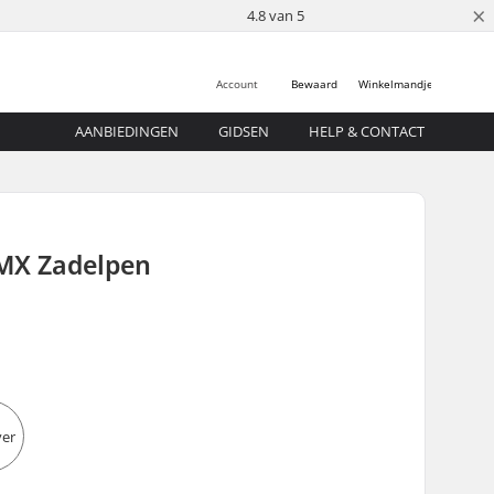
×
4.8 van 5
Account
Bewaard
Winkelmandje
AANBIEDINGEN
GIDSEN
HELP & CONTACT
BMX Zadelpen