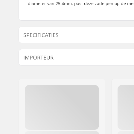
diameter van 25.4mm, past deze zadelpen op de mee
SPECIFICATIES
Zadel:
Pivotal
IMPORTEUR
Zadelpen Lengte:
150mm
Naam:
Centrano ApS
Adres:
Omega 6
Postcode:
8382
Woonplaats:
Hinnerup
Land:
Denemarken