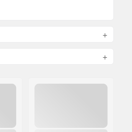
25.4mm
113g