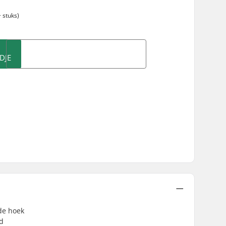
 stuks)
DJE
de hoek
d