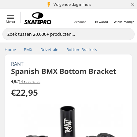
×
Volgende dag in huis
5+ mln. klanten
Menu
Account
Bewaard
Winkelmandje
Home
BMX
Drivetrain
Bottom Brackets
RANT
Spanish BMX Bottom Bracket
4,9
//
14 recensies
€22,95