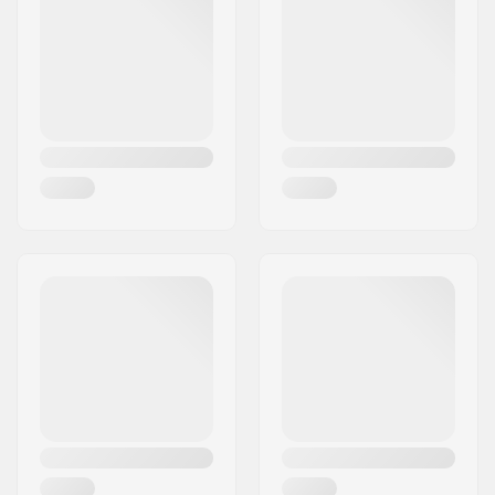
Woonplaats:
Köln
Land:
Duitsland