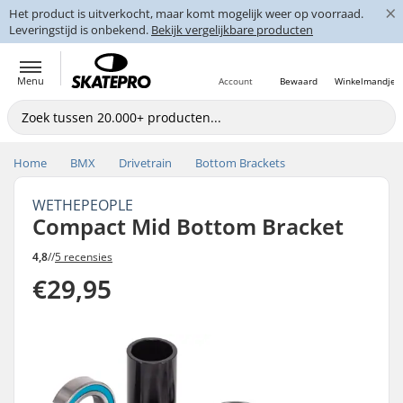
×
Het product is uitverkocht, maar komt mogelijk weer op voorraad.
Leveringstijd is onbekend.
Bekijk vergelijkbare producten
Menu
Account
Bewaard
Winkelmandje
Home
BMX
Drivetrain
Bottom Brackets
WETHEPEOPLE
Compact Mid Bottom Bracket
4,8
//
5 recensies
€29,95