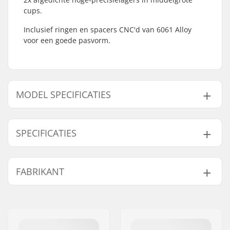
cups.
Inclusief ringen en spacers CNC'd van 6061 Alloy
voor een goede pasvorm.
MODEL SPECIFICATIES
Model
Trapas Diameter
SPECIFICATIES
19mm
19 mm
22mm
22mm
Bottom Bracket:
Mid
, Sealed
FABRIKANT
24mm
24mm
Naam:
We Make Things GmbH
Adres:
RICHARD-BYRD-STR. 12
Postcode:
50829