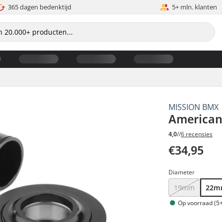
365 dagen bedenktijd
5+ mln. klanten
MISSION BMX
American
4,0
//
6 recensies
€34,95
Diameter
19mm
22
Op voorraad (5+