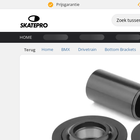
Prijsgarantie
HOME
Home
BMX
Drivetrain
Bottom Brackets
Terug