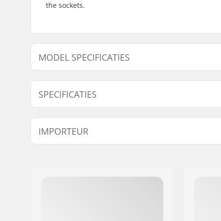
the sockets.
MODEL SPECIFICATIES
Model
Trapas Di
SPECIFICATIES
Bottom Bracket:
American
IMPORTEUR
Naam:
Centrano ApS
Adres:
Omega 6
Postcode:
8382
Woonplaats:
Hinnerup
Land:
Denemarken