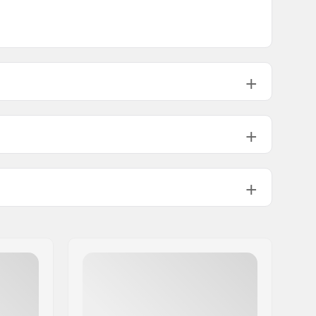
22mm
24mm
310g