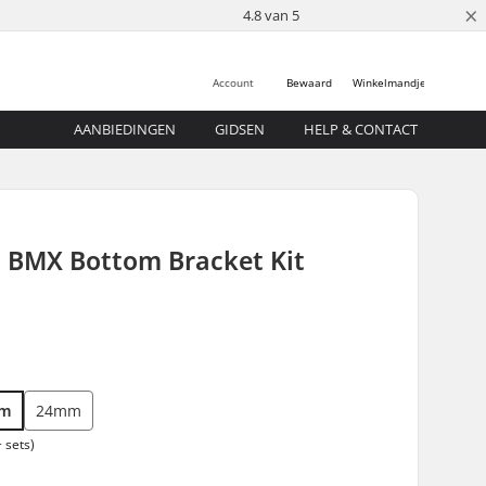
×
4.8 van 5
Account
Bewaard
Winkelmandje
AANBIEDINGEN
GIDSEN
HELP & CONTACT
 BMX Bottom Bracket Kit
mm
24mm
 sets)