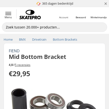
×
365 dagen bedenktijd
4.8 van 5
Menu
Account
Bewaard
Winkelmandje
Home
BMX
Drivetrain
Bottom Brackets
FIEND
Mid Bottom Bracket
4,8
//
5 recensies
€29,95