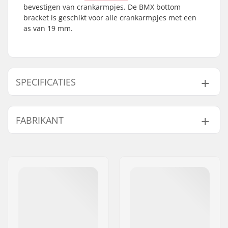
bevestigen van crankarmpjes. De BMX bottom
bracket is geschikt voor alle crankarmpjes met een
as van 19 mm.
SPECIFICATIES
Bottom Bracket:
Mid
, Sealed
FABRIKANT
Trapas Diameter:
19 mm
Naam:
Sunshine Distribution ApS
Adres:
Naverland 8
Postcode:
2600
Woonplaats:
Glostrup
Land:
Denemarken