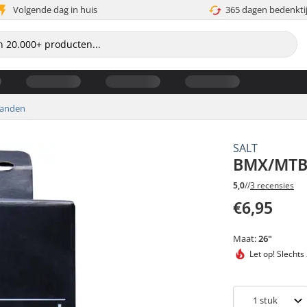
Volgende dag in huis
365 dagen bedenkti
banden
SALT
BMX/MTB 
5,0
//
3 recensies
€6,95
Maat:
26"
Let op!
Slechts
1
stuk