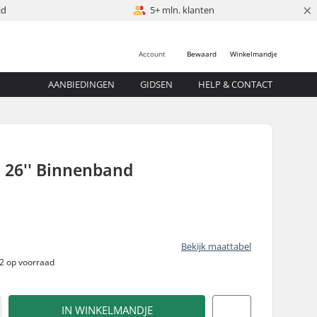
×
jd
5+ mln. klanten
Account
Bewaard
Winkelmandje
AANBIEDINGEN
GIDSEN
HELP & CONTACT
26'' Binnenband
Bekijk maattabel
 2 op voorraad
IN WINKELMANDJE