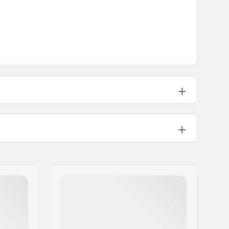
26"
1.75", 2.4"
203g