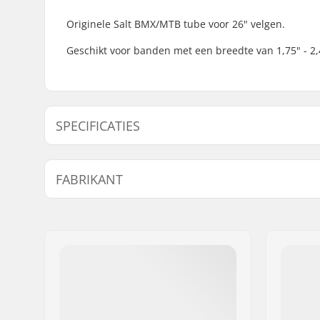
Originele Salt BMX/MTB tube voor 26" velgen.
Geschikt voor banden met een breedte van 1,75" - 2,
SPECIFICATIES
BMX Discipline:
Freestyle
FABRIKANT
Wheel Bik
Ventiel Type:
Schrader
Naam:
We Make Things GmbH
Adres:
RICHARD-BYRD-STR. 12
Postcode:
50829
Woonplaats:
Köln
Land:
Duitsland