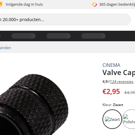
Volgende dag in huis
365 dagen bedenkti
banden
CINEMA
Valve Ca
4,9
//
124 recensies
€2,95
€4,9
Kleur:
Zwart