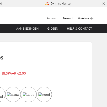
×
jd
5+ mln. klanten
Account
Bewaard
Winkelmandje
AANBIEDINGEN
GIDSEN
HELP & CONTACT
ps
5
BESPAAR
€2,00