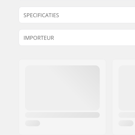
SPECIFICATIES
BMX Discipline:
Freestyle
IMPORTEUR
BMX, Big 
Ventiel Type:
Schrader
Naam:
Centrano ApS
Adres:
Omega 6
Postcode:
8382
Woonplaats:
Hinnerup
Land:
Denemarken