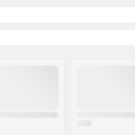
 BMX, Race BMX, Mini
Gewicht:
Wheel Bikes, Dirt Jump
Aantal per verpakking: