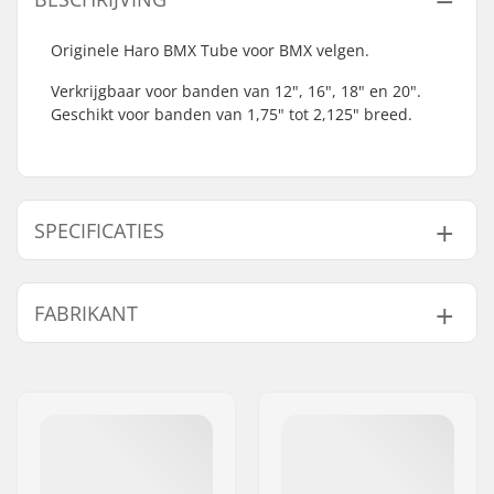
Originele Haro BMX Tube voor BMX velgen.
Verkrijgbaar voor banden van 12", 16", 18" en 20".
Geschikt voor banden van 1,75" tot 2,125" breed.
SPECIFICATIES
BMX Discipline:
Freestyle BMX
FABRIKANT
Ventiel Type:
Schrader
Wieldiameter:
12"
Naam:
Haro Bikes Europe GmbH
Band breedte:
1.75", 1.9", 2.0",
Adres:
Max-Planck-Strasse 54
2.125"
Postcode:
32107
Gewicht:
90g
Woonplaats:
Bad Salzuflen
Aantal per
1
Land:
Duitsland
verpakking: