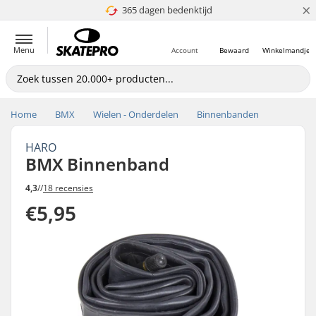
×
365 dagen bedenktijd
4.8 van 5
Menu
Account
Bewaard
Winkelmandje
Home
BMX
Wielen - Onderdelen
Binnenbanden
HARO
BMX Binnenband
4,3
//
18 recensies
€5,95