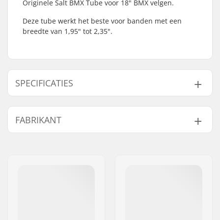
Originele Salt BMX Tube voor 18" BMX velgen.
Deze tube werkt het beste voor banden met een
breedte van 1,95" tot 2,35".
SPECIFICATIES
BMX Discipline:
Freestyle BMX, Race
FABRIKANT
BMX
Ventiel Type:
Schrader
Naam:
We Make Things GmbH
Wieldiameter:
18"
Adres:
RICHARD-BYRD-STR. 12
Band breedte:
1.95", 2.35"
Postcode:
50829
Gewicht:
138g
Woonplaats:
Köln
Land:
Duitsland