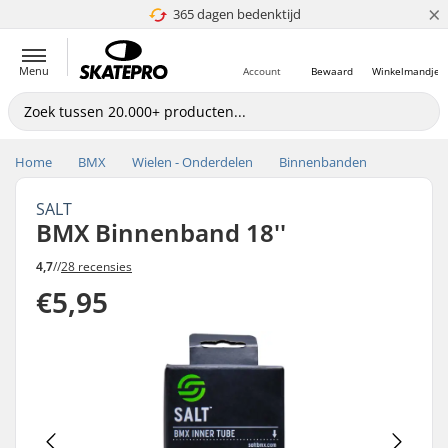
×
365 dagen bedenktijd
4.8 van 5
Menu
Account
Bewaard
Winkelmandje
Home
BMX
Wielen - Onderdelen
Binnenbanden
SALT
BMX Binnenband 18''
4,7
//
28 recensies
€5,95