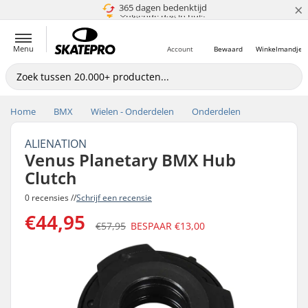
×
5+ mln. klanten
365 dagen bedenktijd
Prijsgarantie
Volgende dag in huis
Menu
Account
Bewaard
Winkelmandje
Home
BMX
Wielen - Onderdelen
Onderdelen
ALIENATION
Venus Planetary BMX Hub
Clutch
0 recensies //
Schrijf een recensie
€44,95
€57,95
BESPAAR
€13,00