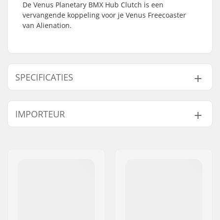
De Venus Planetary BMX Hub Clutch is een
vervangende koppeling voor je Venus Freecoaster
van Alienation.
SPECIFICATIES
Naaf:
Freecoaster
IMPORTEUR
As diameter:
10mm
Hub Guard:
Niet inclusief
Naam:
Centrano ApS
Adres:
Omega 6
Postcode:
8382
Woonplaats:
Hinnerup
Land:
Denemarken