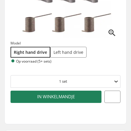
Model
Right hand drive
Left hand drive
Op voorraad (5+ sets)
1
set
IN WINKELMANDJE