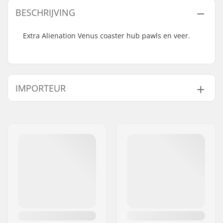
BESCHRIJVING
Extra Alienation Venus coaster hub pawls en veer.
IMPORTEUR
Naam:
Centrano ApS
Adres:
Omega 6
Postcode:
8382
Woonplaats:
Hinnerup
Land:
Denemarken