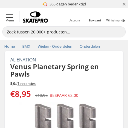
×
365 dagen bedenktijd
4.8 van 5
Menu
Account
Bewaard
Winkelmandje
Home
BMX
Wielen - Onderdelen
Onderdelen
ALIENATION
Venus Planetary Spring en
Pawls
5,0
//
1 recensies
€8,95
€10,95
BESPAAR
€2,00