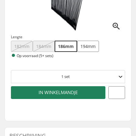
Lengte
182mm
184mm
186mm
194mm
Op voorraad (5+ sets)
1
set
IN WINKELMANDJE
BESCHRIJVING