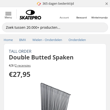
×
365 dagen bedenktijd
4.8 van 5
Menu
Account
Bewaard
Winkelmandje
Home
BMX
Wielen - Onderdelen
Onderdelen
TALL ORDER
Double Butted Spaken
4,5
//
2 recensies
€27,95