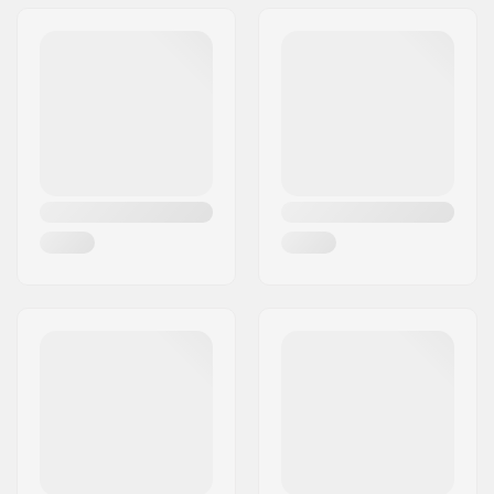
Adres:
Omega 6
Postcode:
8382
Woonplaats:
Hinnerup
Land:
Denemarken