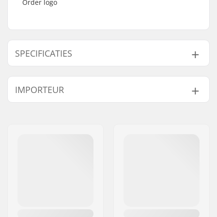
Order logo
SPECIFICATIES
Aantal per
1
IMPORTEUR
verpakking:
Naam:
Centrano ApS
Adres:
Omega 6
Postcode:
8382
Woonplaats:
Hinnerup
Land:
Denemarken