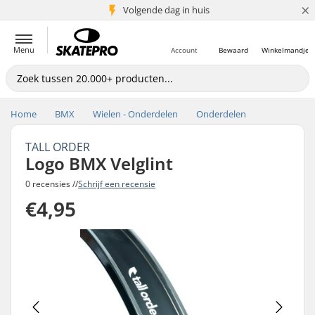
×
Volgende dag in huis
5+ mln. klanten
Menu
Account
Bewaard
Winkelmandje
Home
BMX
Wielen - Onderdelen
Onderdelen
TALL ORDER
Logo BMX Velglint
0 recensies //
Schrijf een recensie
€4,95