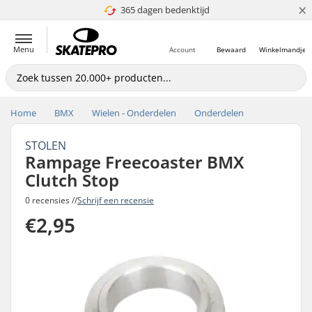
×
365 dagen bedenktijd
4.8 van 5
Menu
Account
Bewaard
Winkelmandje
Home
BMX
Wielen - Onderdelen
Onderdelen
STOLEN
Rampage Freecoaster BMX
Clutch Stop
0 recensies //
Schrijf een recensie
€2,95