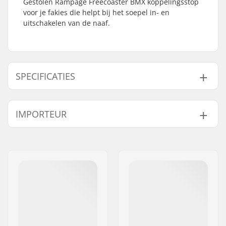
Gestolen Rampage Freecoaster BMX koppelingsstop
voor je fakies die helpt bij het soepel in- en
uitschakelen van de naaf.
SPECIFICATIES
BMX Discipline:
Freestyle BMX
IMPORTEUR
Naaf:
Freecoaster
BMX As Type:
Male
Naam:
Centrano ApS
Hub Guard:
Niet inclusief
Adres:
Omega 6
Aantal per
1
Postcode:
8382
verpakking:
Woonplaats:
Hinnerup
Land:
Denemarken