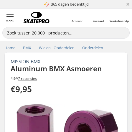
×
365 dagen bedenktijd
4.8 van 5
Menu
Account
Bewaard
Winkelmandje
Home
BMX
Wielen - Onderdelen
Onderdelen
MISSION BMX
Aluminum BMX Asmoeren
4,9
//
7 recensies
€9,95