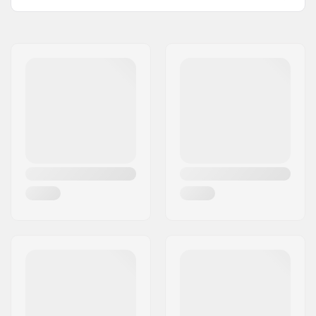
Naam:
Centrano ApS
Adres:
Omega 6
Postcode:
8382
Woonplaats:
Hinnerup
Land:
Denemarken