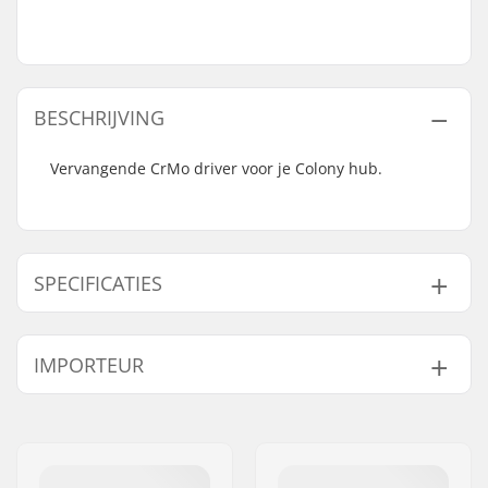
BESCHRIJVING
Vervangende CrMo driver voor je Colony hub.
SPECIFICATIES
Aantal tanden:
9T
IMPORTEUR
Naam:
Centrano ApS
Adres:
Omega 6
Postcode:
8382