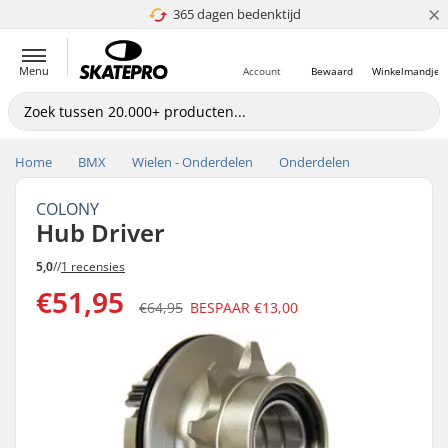
×
365 dagen bedenktijd
4.8 van 5
Menu
Account
Bewaard
Winkelmandje
Home
BMX
Wielen - Onderdelen
Onderdelen
COLONY
Hub Driver
5,0
//
1 recensies
€51,95
€64,95
BESPAAR
€13,00