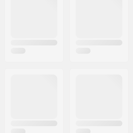
Woonplaats:
Hinnerup
Land:
Denemarken