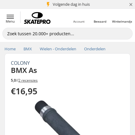
×
Volgende dag in huis
5+ mln. klanten
Menu
Account
Bewaard
Winkelmandje
Home
BMX
Wielen - Onderdelen
Onderdelen
COLONY
BMX As
5,0
//
2 recensies
€16,95