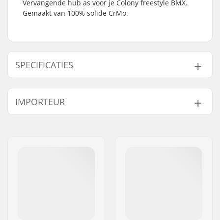
Vervangende hub as voor je Colony freestyle BMX.
Gemaakt van 100% solide CrMo.
SPECIFICATIES
As diameter:
10mm
IMPORTEUR
BMX As Type:
Female
Naam:
Centrano ApS
Adres:
Omega 6
Postcode:
8382
Woonplaats:
Hinnerup
Land:
Denemarken