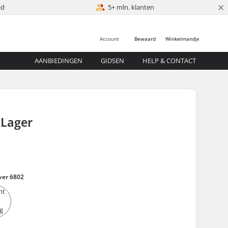
×
jd
5+ mln. klanten
Account
Bewaard
Winkelmandje
AANBIEDINGEN
GIDSEN
HELP & CONTACT
Lager
ver 6802