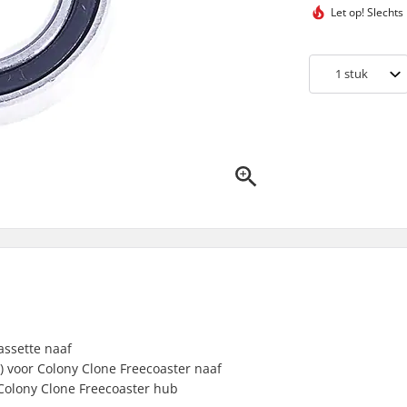
Let op!
Slechts
1
stuk
assette naaf
5) voor Colony Clone Freecoaster naaf
 Colony Clone Freecoaster hub