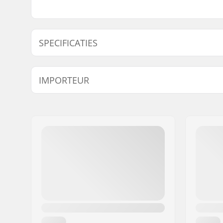
SPECIFICATIES
Naaf:
Cassette
IMPORTEUR
Naam:
Centrano ApS
Adres:
Omega 6
Postcode:
8382
Woonplaats:
Hinnerup
Land:
Denemarken