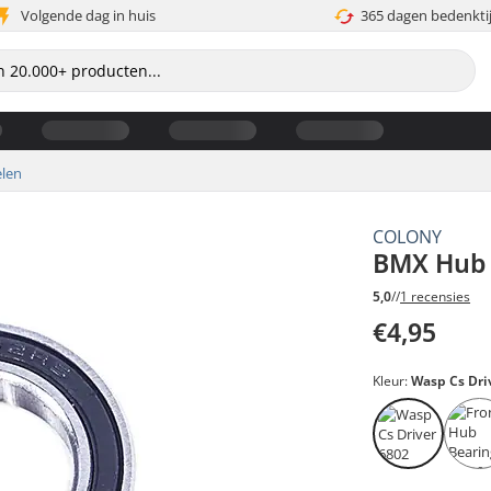
Volgende dag in huis
365 dagen bedenkti
len
COLONY
BMX Hub 
5,0
//
1 recensies
€4,95
Kleur:
Wasp Cs Dri