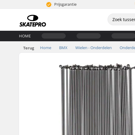
Prijsgarantie
HOME
Home
BMX
Wielen - Onderdelen
Onderde
Terug