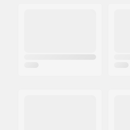
Adres:
Industriestr. 39
Postcode:
26188
Woonplaats:
Edewecht
Land:
Duitsland