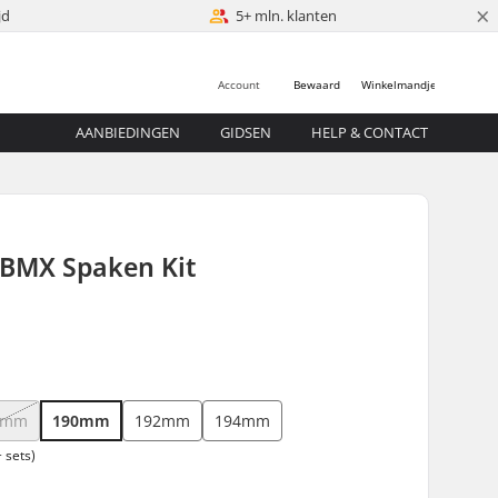
×
jd
5+ mln. klanten
Account
Bewaard
Winkelmandje
AANBIEDINGEN
GIDSEN
HELP & CONTACT
 BMX Spaken Kit
6mm
190mm
192mm
194mm
 sets)