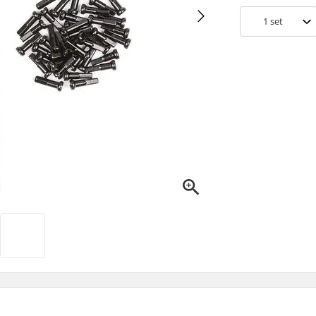
1
set