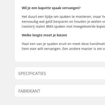
Wil je een kapotte spaak vervangen?
Het duurt een tijdje om spaken te monteren, maar h
eenvoudig wat geld besparen en houden je wielen vol
roestvrij stalen BMX spaken met meegeleverde koper
Welke lengte moet je kiezen
Haal een van je spaken eruit en meet deze handmatig
hem voor wilt vervangen. Een andere manier is om v
SPECIFICATIES
Aantal spaken:
40
FABRIKANT
Naam:
Sport Import GmbH