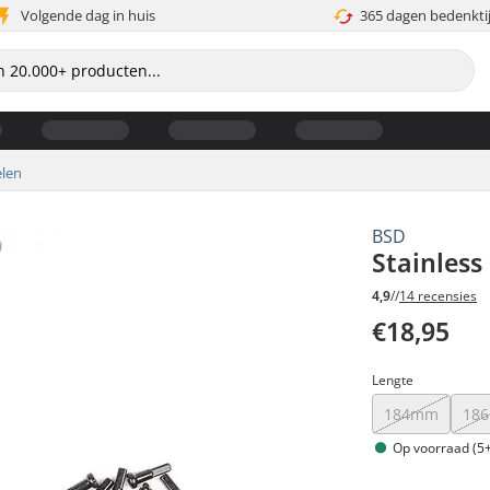
Volgende dag in huis
365 dagen bedenkti
len
BSD
Stainless
4,9
//
14 recensies
€18,95
Lengte
184mm
18
Op voorraad (5+