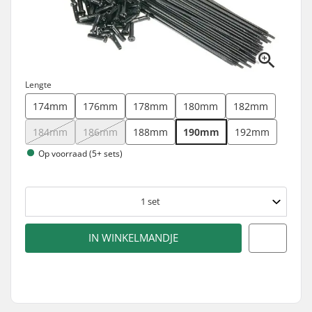
Lengte
174mm
176mm
178mm
180mm
182mm
184mm
186mm
188mm
190mm
192mm
Op voorraad (5+ sets)
1
set
IN WINKELMANDJE