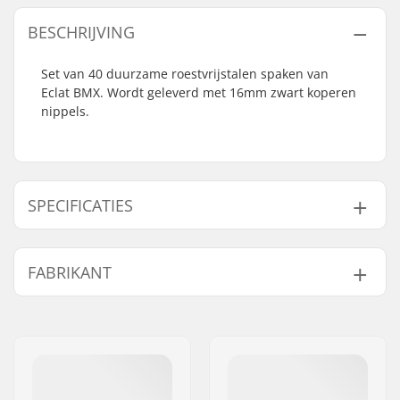
BESCHRIJVING
Set van 40 duurzame roestvrijstalen spaken van
Eclat BMX. Wordt geleverd met 16mm zwart koperen
nippels.
SPECIFICATIES
Aantal spaken:
40
FABRIKANT
Naam:
We Make Things GmbH
Adres:
RICHARD-BYRD-STR. 12
Postcode:
50829
Woonplaats:
Köln