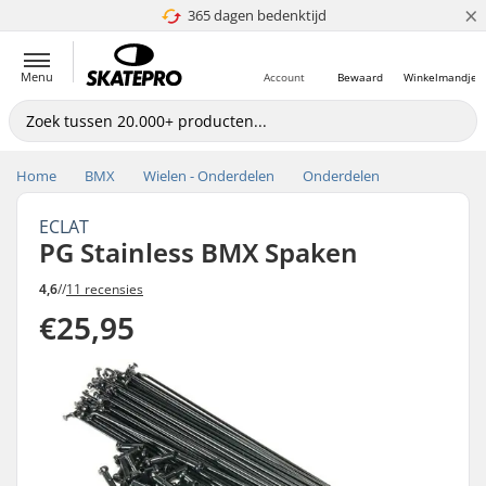
×
365 dagen bedenktijd
4.8 van 5
Menu
Account
Bewaard
Winkelmandje
Home
BMX
Wielen - Onderdelen
Onderdelen
ECLAT
PG Stainless BMX Spaken
4,6
//
11 recensies
€25,95