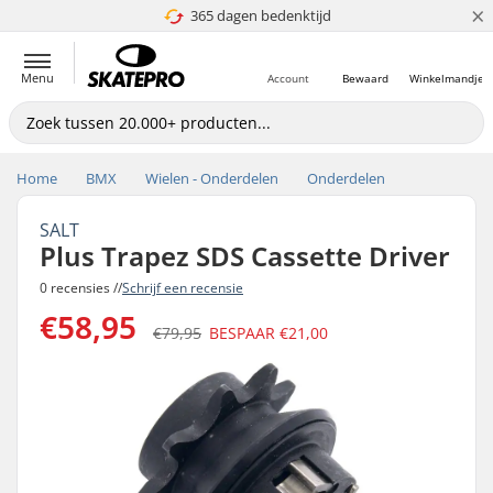
×
365 dagen bedenktijd
4.8 van 5
Menu
Account
Bewaard
Winkelmandje
Home
BMX
Wielen - Onderdelen
Onderdelen
SALT
Plus Trapez SDS Cassette Driver
0 recensies //
Schrijf een recensie
€58,95
€79,95
BESPAAR
€21,00