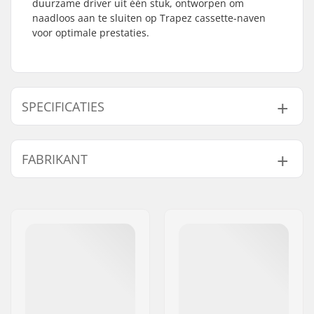
duurzame driver uit één stuk, ontworpen om
naadloos aan te sluiten op Trapez cassette-naven
voor optimale prestaties.
SPECIFICATIES
Naaf:
Cassette
FABRIKANT
Driver side:
Right
Aantal tanden:
9T
Naam:
We Make Things GmbH
Gewicht:
95g
Adres:
RICHARD-BYRD-STR. 12
Postcode:
50829
Woonplaats:
Köln
Land:
Duitsland