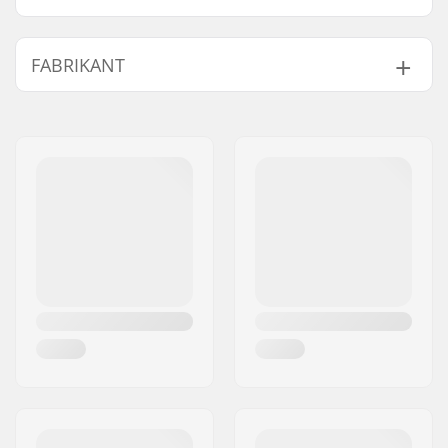
FABRIKANT
Naam:
We Make Things GmbH
Adres:
RICHARD-BYRD-STR. 12
Postcode:
50829
Woonplaats:
Köln
Land:
Duitsland