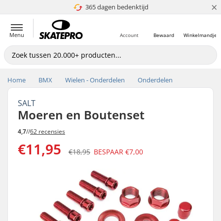
×
365 dagen bedenktijd
4.8 van 5
Menu
Account
Bewaard
Winkelmandje
Home
BMX
Wielen - Onderdelen
Onderdelen
SALT
Moeren en Boutenset
4,7
//
62 recensies
€11,95
€18,95
BESPAAR
€7,00