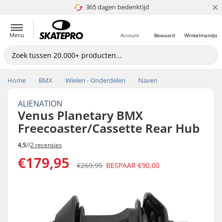
×
365 dagen bedenktijd
4.8 van 5
Menu
Account
Bewaard
Winkelmandje
Home
BMX
Wielen - Onderdelen
Naven
ALIENATION
Venus Planetary BMX
Freecoaster/Cassette Rear Hub
4,5
//
2 recensies
€179,95
€269,95
BESPAAR
€90,00