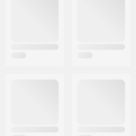
Aantal tanden:
9T
Woonplaats:
Edewecht
BMX As Type:
Female
Land:
Duitsland
Hub Guard:
Beide kanten
Gewicht:
480g
Aandrijfflens
50mm
diameter:
Aandrijfflens Offset:
29mm
Non-Drive
50mm
Flensdiameter:
Non-Drive Flens
29mm
Offset: