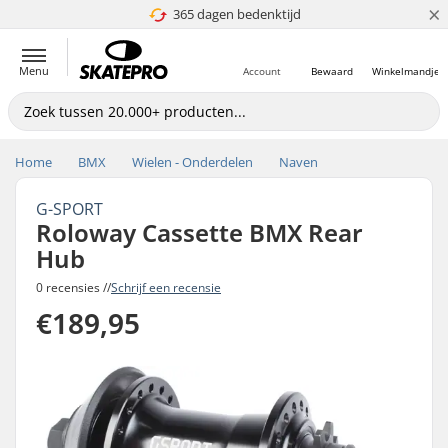
×
365 dagen bedenktijd
4.8 van 5
Menu
Account
Bewaard
Winkelmandje
Home
BMX
Wielen - Onderdelen
Naven
G-SPORT
Roloway Cassette BMX Rear
Hub
0 recensies //
Schrijf een recensie
€189,95