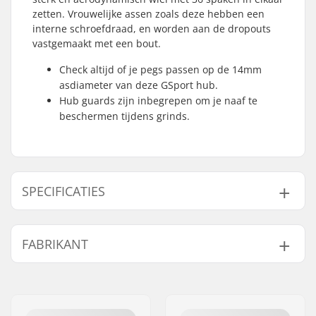
zetten. Vrouwelijke assen zoals deze hebben een
interne schroefdraad, en worden aan de dropouts
vastgemaakt met een bout.
Check altijd of je pegs passen op de 14mm
asdiameter van deze GSport hub.
Hub guards zijn inbegrepen om je naaf te
beschermen tijdens grinds.
SPECIFICATIES
Naaf:
Cassette, Gesloten
FABRIKANT
lagers
As diameter:
14mm
Naam:
Sport Import GmbH
Driver side:
Left, Right
Adres:
Industriestr. 39
Aantal spaken:
36
Postcode:
26188