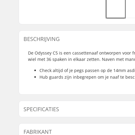
BESCHRIJVING
De Odyssey C5 is een cassettenaaf ontworpen voor f
wiel met 36 spaken in elkaar zetten. Naven met ma
Check altijd of je pegs passen op de 14mm as
Hub guards zijn inbegrepen om je naaf te besc
SPECIFICATIES
Naaf:
Cassette, 
FABRIKANT
As diameter:
14mm