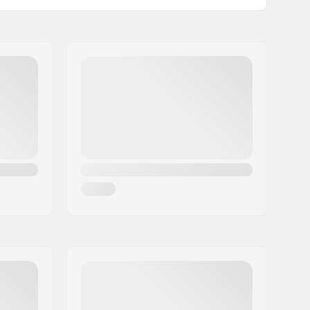
27mm
49mm
30mm