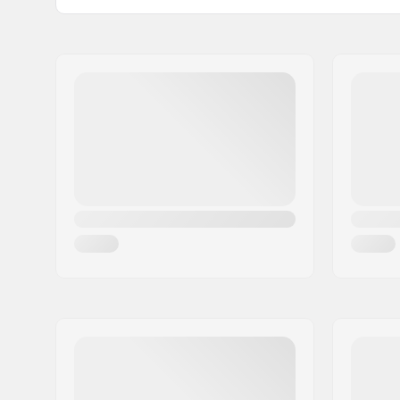
Driver side:
Left, Right
Naam:
Sunshine Distribution ApS
Aantal spaken:
36
Adres:
Naverland 8
Aantal tanden:
9T
Postcode:
2600
BMX As Type:
Male
Woonplaats:
Glostrup
Land:
Denemarken