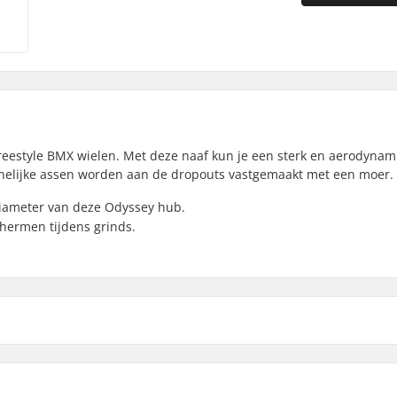
reestyle BMX wielen. Met deze naaf kun je een sterk en aerodynam
nnelijke assen worden aan de dropouts vastgemaakt met een moer.
diameter van deze Odyssey hub.
hermen tijdens grinds.
Gesloten lagers
Hub Guard:
Aandrijfflens diameter: