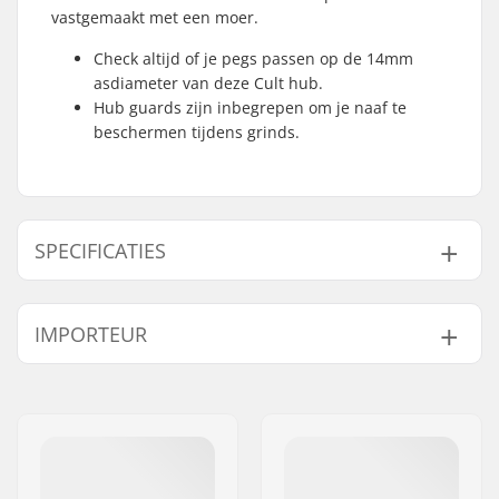
vastgemaakt met een moer.
Check altijd of je pegs passen op de 14mm
asdiameter van deze Cult hub.
Hub guards zijn inbegrepen om je naaf te
beschermen tijdens grinds.
SPECIFICATIES
BMX Discipline:
Freestyle BMX
IMPORTEUR
Naaf:
Cassette, Gesloten
lagers
Naam:
Centrano ApS
As diameter:
14mm
Adres:
Omega 6
Driver side:
Left, Right
Postcode:
8382
Aantal spaken:
36
Woonplaats:
Hinnerup
Aantal tanden:
9T