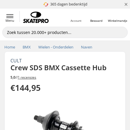
×
365 dagen bedenktijd
4.8 van 5
Menu
Account
Bewaard
Winkelmandje
Home
BMX
Wielen - Onderdelen
Naven
CULT
Crew SDS BMX Cassette Hub
5,0
//
1 recensies
€144,95