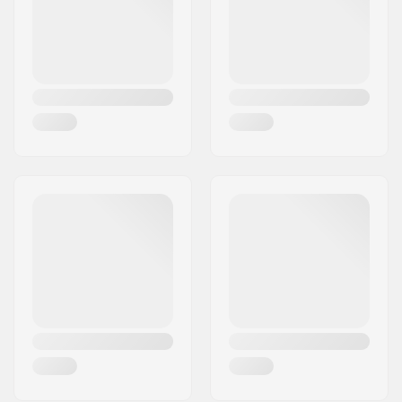
Land:
Denemarken
BMX As Type:
Male
Gewicht:
555g