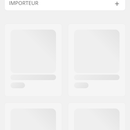
IMPORTEUR
As diameter:
14mm
Aantal spaken:
36
Naam:
Centrano ApS
Aantal tanden:
9T
Adres:
Omega 6
BMX As Type:
Male
Postcode:
8382
Hub Guard:
Beide kanten
Woonplaats:
Hinnerup
Land:
Denemarken