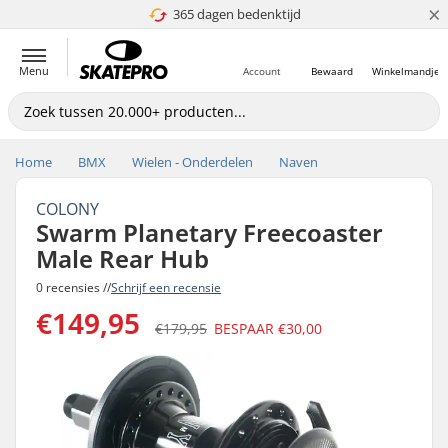
×
365 dagen bedenktijd
4.8 van 5
Menu
Account
Bewaard
Winkelmandje
Home
BMX
Wielen - Onderdelen
Naven
COLONY
Swarm Planetary Freecoaster
Male Rear Hub
0 recensies //
Schrijf een recensie
€149,95
€179,95
BESPAAR
€30,00