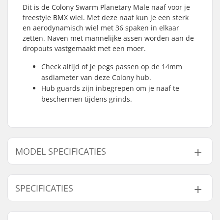
Dit is de Colony Swarm Planetary Male naaf voor je
freestyle BMX wiel. Met deze naaf kun je een sterk
en aerodynamisch wiel met 36 spaken in elkaar
zetten. Naven met mannelijke assen worden aan de
dropouts vastgemaakt met een moer.
Check altijd of je pegs passen op de 14mm
asdiameter van deze Colony hub.
Hub guards zijn inbegrepen om je naaf te
beschermen tijdens grinds.
MODEL SPECIFICATIES
Model
Driver side
SPECIFICATIES
14mm - Right hand drive
Right
14mm - Left hand drive
Left
Naaf:
Planetary