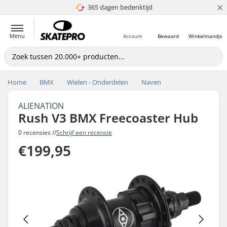
×
365 dagen bedenktijd
4.8 van 5
Menu
Account
Bewaard
Winkelmandje
Home
BMX
Wielen - Onderdelen
Naven
ALIENATION
Rush V3 BMX Freecoaster Hub
0 recensies //
Schrijf een recensie
€199,95