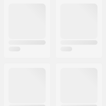
Aantal spaken:
36
Postcode:
8382
Aantal tanden:
9T
Woonplaats:
Hinnerup
BMX As Type:
Male
Land:
Denemarken
Hub Guard:
Beide kanten
Gewicht:
660g
Aandrijfflens
67mm
diameter:
Aandrijfflens Offset:
28.5mm
Non-Drive Flens
28.5mm
Offset: