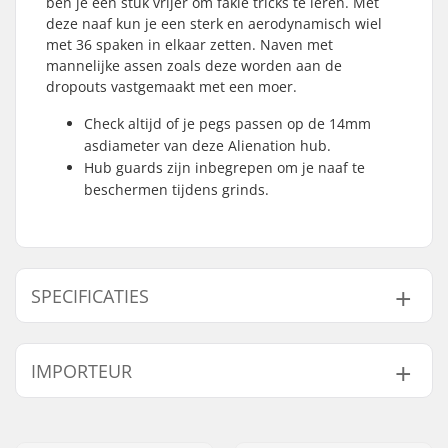
ben je een stuk vrijer om fakie tricks te leren. Met
deze naaf kun je een sterk en aerodynamisch wiel
met 36 spaken in elkaar zetten. Naven met
mannelijke assen zoals deze worden aan de
dropouts vastgemaakt met een moer.
Check altijd of je pegs passen op de 14mm
asdiameter van deze Alienation hub.
Hub guards zijn inbegrepen om je naaf te
beschermen tijdens grinds.
SPECIFICATIES
Naaf:
Freecoaster, Gesloten
IMPORTEUR
lagers
As diameter:
14mm
Naam:
Centrano ApS
Driver side:
Left
Adres:
Omega 6