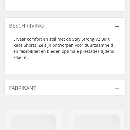
BESCHRIJVING
Ervaar comfort en stijl met de Stay Strong V2 BMX
Race Shorts. Ze zijn ontworpen voor duurzaamheid
en flexibiliteit en bieden optimale prestaties tijdens
elke rit.
FABRIKANT
Naam:
TRAFFIC GmbH
Adres:
Richard-Byrd-Str.12
Postcode:
50829
Woonplaats:
Köln