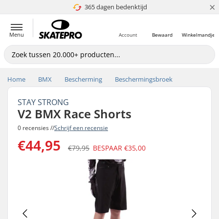
×
365 dagen bedenktijd
4.8 van 5
Menu
Account
Bewaard
Winkelmandje
Home
BMX
Bescherming
Beschermingsbroek
STAY STRONG
V2 BMX Race Shorts
0 recensies //
Schrijf een recensie
€44,95
€79,95
BESPAAR
€35,00