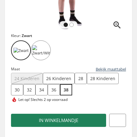
Kleur:
Zwart
Maat
Bekijk maattabel
24 Kinderen
26 Kinderen
28
28 Kinderen
30
32
34
36
38
Let op!
Slechts 2 op voorraad
IN WINKELMANDJE