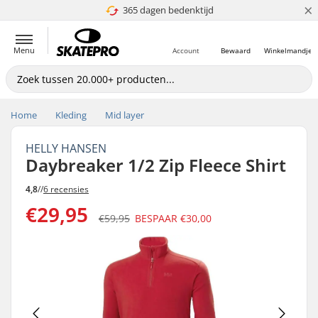
×
365 dagen bedenktijd
4.8 van 5
Menu
Account
Bewaard
Winkelmandje
Home
Kleding
Mid layer
HELLY HANSEN
Daybreaker 1/2 Zip Fleece Shirt
4,8
//
6 recensies
€29,95
€59,95
BESPAAR
€30,00