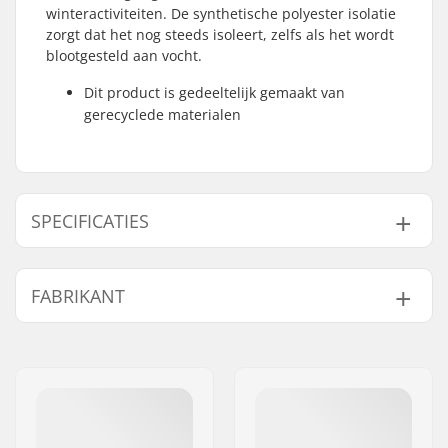
winteractiviteiten. De synthetische polyester isolatie
zorgt dat het nog steeds isoleert, zelfs als het wordt
blootgesteld aan vocht.
Dit product is gedeeltelijk gemaakt van
gerecyclede materialen
SPECIFICATIES
Activiteit:
Day to Day
FABRIKANT
Type:
Mid layer
Waterbestendigheid:
2000mm
Naam:
HELLY HANSEN AS
Isolatie:
Polyester, Fleece
Adres:
Munkedamsveien 35, 6 fl.
Stof constructie:
2 lagen
Postcode:
N-0250
Eco Merk:
Gerecycled materiaal
Woonplaats:
Oslo
Geslacht:
Heren