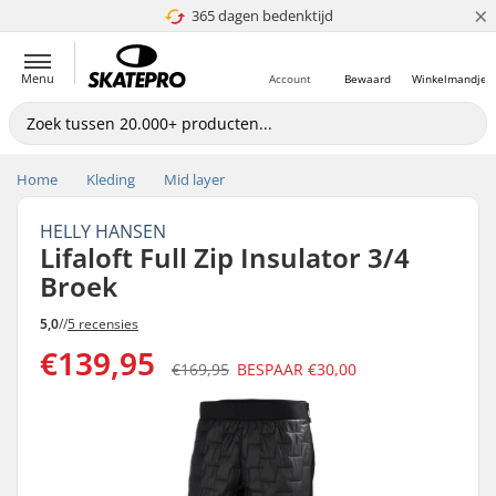
×
365 dagen bedenktijd
4.8 van 5
Menu
Account
Bewaard
Winkelmandje
Home
Kleding
Mid layer
HELLY HANSEN
Lifaloft Full Zip Insulator 3/4
Broek
5,0
//
5 recensies
€139,95
€169,95
BESPAAR
€30,00