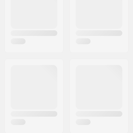
Land:
Tsjechië