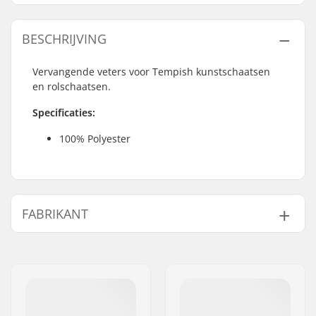
BESCHRIJVING
Vervangende veters voor Tempish kunstschaatsen
en rolschaatsen.
Specificaties:
100% Polyester
FABRIKANT
Naam:
TEMPISH s.r.o.
Adres:
Bratrí Wolfu 495/16
Postcode:
779 00
Woonplaats:
Olomouc