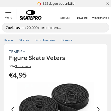
×
365 dagen bedenktijd
4.8 van 5
Menu
Account
Bewaard
Winkelmandje
Home
Skates
Rolschaatsen
Diverse
TEMPISH
Figure Skate Veters
3,9
//
9 recensies
€4,95